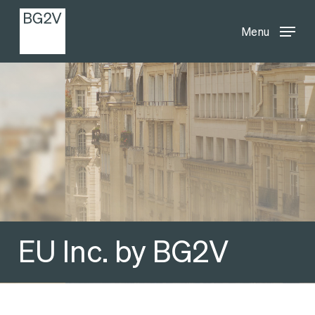
Menu
Skip
Menu
to
main
content
EU Inc. by BG2V