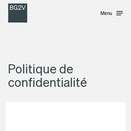
Menu
Skip
Menu
to
main
content
Politique de
confidentialité