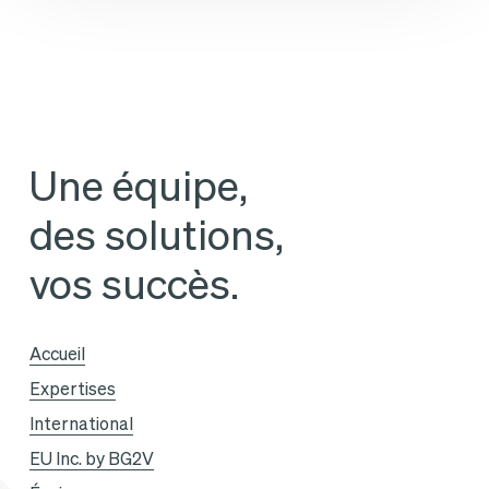
Woody
Guirand
en
qualité
d’associé
Une équipe,
et
des solutions,
l’arrivée
de
vos succès.
deux
collaboratrices
Accueil
Expertises
International
EU Inc. by BG2V