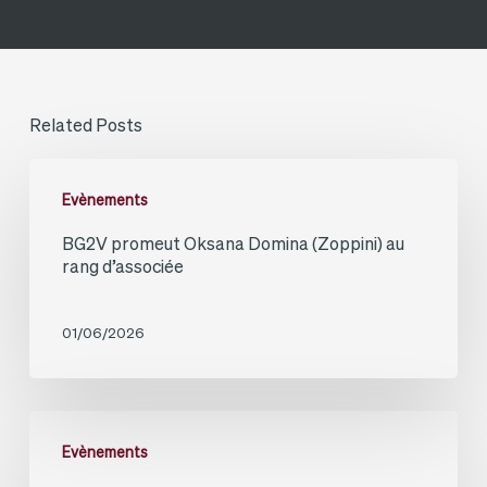
Related Posts
BG2V
Evènements
promeut
BG2V promeut Oksana Domina (Zoppini) au
Oksana
rang d’associée
Domina
(Zoppini)
01/06/2026
au
rang
d’associée
BG2V
Evènements
nomme