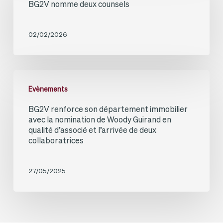
BG2V nomme deux counsels
deux
counsels
02/02/2026
BG2V
Evènements
renforce
BG2V renforce son département immobilier
son
avec la nomination de Woody Guirand en
département
qualité d’associé et l’arrivée de deux
collaboratrices
immobilier
avec
27/05/2025
la
nomination
de