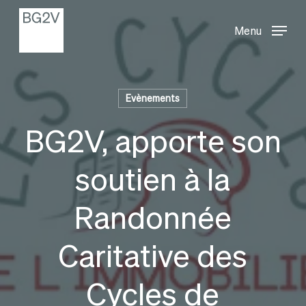
Menu
Skip
Menu
to
main
content
Evènements
BG2V, apporte son
soutien à la
Randonnée
Caritative des
Cycles de