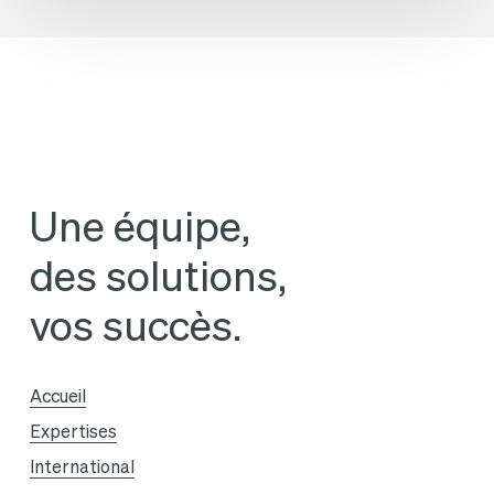
tribune
Touraine »
langage
sur
des
« Sans
entrepreneurs
Doute »
Une équipe,
des solutions,
vos succès.
Accueil
Expertises
International