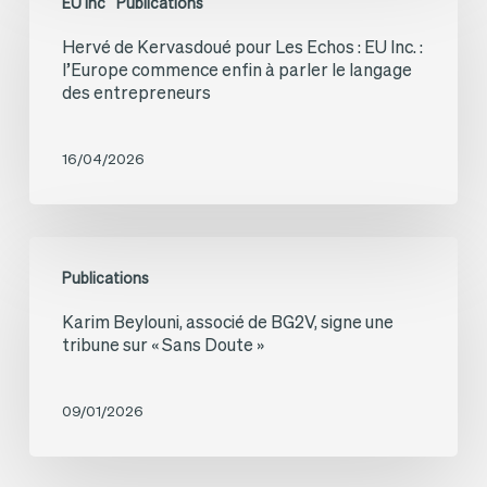
aux
EU Inc
Publications
de
côtés
Hervé de Kervasdoué pour Les Echos : EU Inc. :
Kervasdoué
l’Europe commence enfin à parler le langage
du
pour
des entrepreneurs
consortium
Les
JPee
Echos :
16/04/2026
–
EU
Générale
Inc.
Karim
du
:
Publications
Beylouni,
Solaire
l’Europe
Karim Beylouni, associé de BG2V, signe une
associé
sur
commence
tribune sur « Sans Doute »
de
les
enfin
BG2V,
« Champs
à
09/01/2026
signe
Solaires
parler
une
de
le