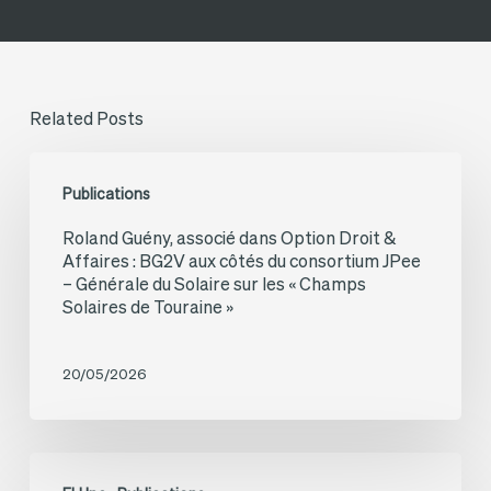
Related Posts
Roland
Publications
Guény,
Roland Guény, associé dans Option Droit &
associé
Affaires : BG2V aux côtés du consortium JPee
dans
– Générale du Solaire sur les « Champs
Solaires de Touraine »
Option
Droit
20/05/2026
&
Affaires :
BG2V
Hervé