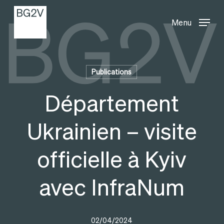
Menu
Skip
Menu
to
main
content
Publications
Département
Ukrainien – visite
officielle à Kyiv
avec InfraNum
02/04/2024