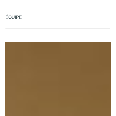
Panthéon Assas
UGGC
ÉQUIPE
Jérôme
Albertin