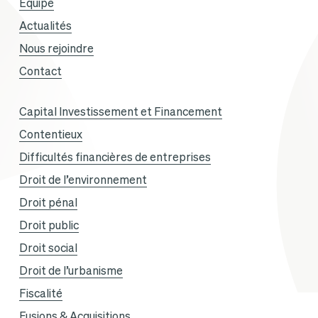
Équipe
avec
Actualités
Sandra
Nous rejoindre
Gandoin
Contact
et
Sofiane
Capital Investissement et Financement
Aklouf
Contentieux
Difficultés financières de entreprises
Droit de l’environnement
Droit pénal
Droit public
Droit social
Droit de l’urbanisme
Fiscalité
Fusions & Acquisitions