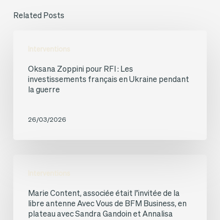
Related Posts
Oksana
Interventions
Zoppini
Oksana Zoppini pour RFI : Les
pour
investissements français en Ukraine pendant
RFI :
la guerre
Les
investissements
26/03/2026
français
en
Marie
Ukraine
Interventions
Content,
pendant
Marie Content, associée était l’invitée de la
associée
la
libre antenne Avec Vous de BFM Business, en
était
plateau avec Sandra Gandoin et Annalisa
guerre