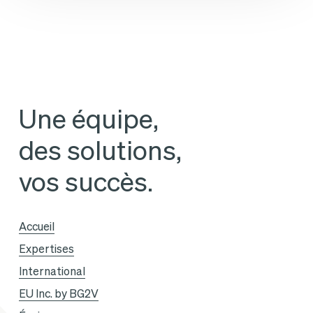
la
Gandoin
dernière
et
libre
Annalisa
antenne
Cappellini
de
Une équipe,
la
des solutions,
saison
Avec
vos succès.
Vous
de
Accueil
BFM
Expertises
Business,
International
en
EU Inc. by BG2V
plateau