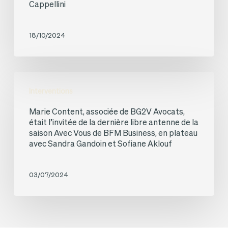
Cappellini
l’invitée
de
18/10/2024
la
libre
antenne
Marie
Avec
Interventions
Content,
Vous
Marie Content, associée de BG2V Avocats,
associée
était l’invitée de la dernière libre antenne de la
de
de
saison Avec Vous de BFM Business, en plateau
BFM
avec Sandra Gandoin et Sofiane Aklouf
BG2V
Business,
Avocats,
en
03/07/2024
était
plateau
l’invitée
avec
de
Sandra