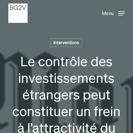
Menu
Skip
Menu
to
main
content
Interventions
Le contrôle des
investissements
étrangers peut
constituer un frein
à l’attractivité du