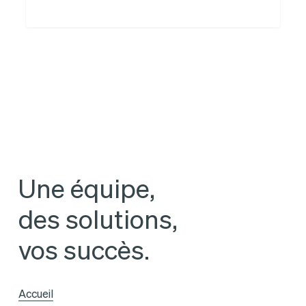
reprise
de
la
marque
et
du
réseau
Relais
Une équipe,
Colis
des solutions,
vos succès.
Accueil