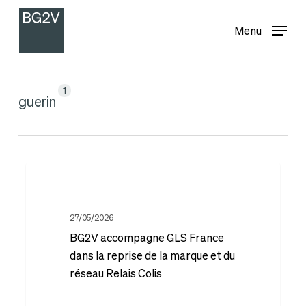
Menu
Skip
Menu
to
main
content
1
guerin
BG2V
accompagne
GLS
27/05/2026
BG2V accompagne GLS France
France
dans la reprise de la marque et du
dans
réseau Relais Colis
la