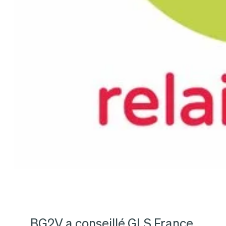
BG2V a conseillé GLS France,