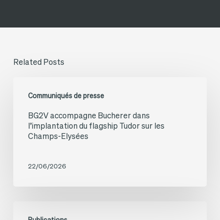
Related Posts
BG2V
Communiqués de presse
accompagne
BG2V accompagne Bucherer dans
Bucherer
l’implantation du flagship Tudor sur les
dans
Champs-Elysées
l’implantation
du
22/06/2026
flagship
Tudor
Roland
sur