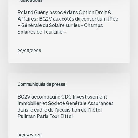
Publications
Guény,
les
Roland Guény, associé dans Option Droit &
associé
Champs-
Affaires : BG2V aux côtés du consortium JPee
dans
– Générale du Solaire sur les « Champs
Elysées
Solaires de Touraine »
Option
Droit
20/05/2026
&
Affaires :
BG2V
BG2V
aux
Communiqués de presse
accompagne
côtés
BG2V accompagne CDC Investissement
CDC
Immobilier et Société Générale Assurances
du
Investissement
dans le cadre de l’acquisition de l’hôtel
consortium
Pullman Paris Tour Eiffel
Immobilier
JPee
et
–
30/04/2026